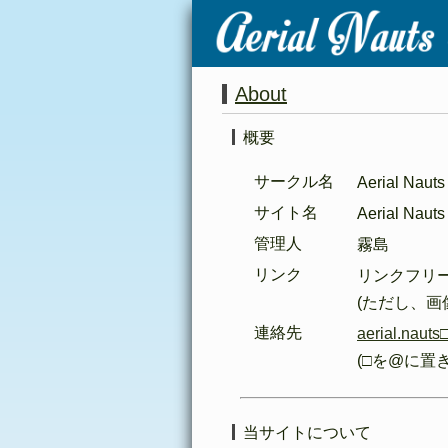
About
概要
サークル名
Aerial Nauts
サイト名
Aerial Na
管理人
霧島
リンク
リンクフリ
(ただし、画
連絡先
aerial.nauts
(□を@に置
当サイトについて