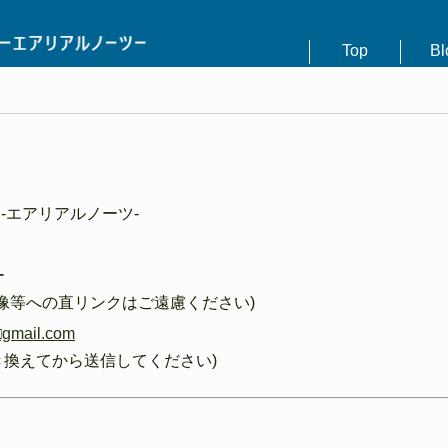
Top
Bl
uts -エアリアルノーツ-
ー
像等への直リンクはご遠慮ください)
□gmail.com
き換えてから送信してください)